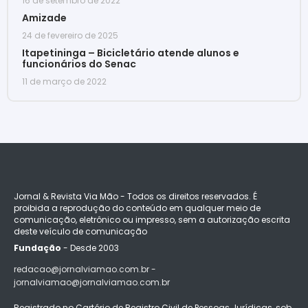
16 de setembro de 2022
Amizade
24 de fevereiro de 2025
Itapetininga – Bicicletário atende alunos e
funcionários do Senac
11 de março de 2022
Jornal & Revista Via Mão - Todos os direitos reservados. É
proibida a reprodução do conteúdo em qualquer meio de
comunicação, eletrônico ou impresso, sem a autorização escrita
deste veículo de comunicação
Fundação
- Desde 2003
redacao@jornalviamao.com.br -
jornalviamao@jornalviamao.com.br
Registrado no Cartório de Registro Civil de Pessoas Jurídicas, sob