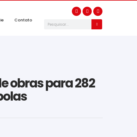
ie
Contato
de obras para 282
mbolas