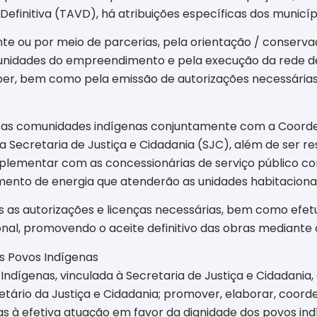
Definitiva (TAVD), há atribuições específicas dos municípi
nte ou por meio de parcerias, pela orientação / conser
 unidades do empreendimento e pela execução da rede d
, bem como pela emissão de autorizações necessárias e 
om as comunidades indígenas conjuntamente com a Coorde
a Secretaria de Justiça e Cidadania (SJC), além de ser r
mplementar com as concessionárias de serviço público c
ento de energia que atenderão as unidades habitacionai
s as autorizações e licenças necessárias, bem como efet
l, promovendo o aceite definitivo das obras mediante 
s Povos Indígenas
Indígenas, vinculada à Secretaria de Justiça e Cidadania
etário da Justiça e Cidadania; promover, elaborar, coor
as à efetiva atuação em favor da dignidade dos povos ind