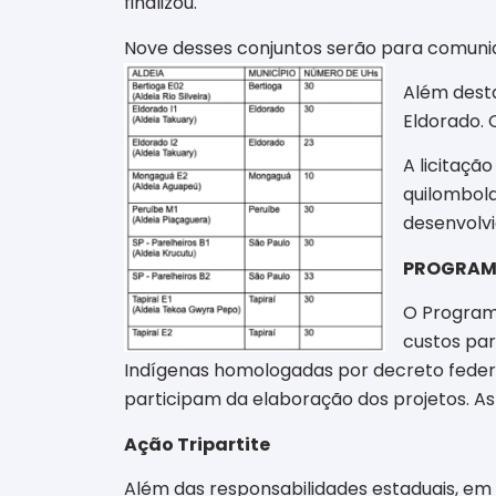
finalizou.
Nove desses conjuntos serão para comuni
Além dest
Eldorado. 
A licitaçã
quilombola
desenvolvi
PROGRAMA
O Programa
custos par
Indígenas homologadas por decreto federal
participam da elaboração dos projetos. As 
Ação Tripartite
Além das responsabilidades estaduais, em 