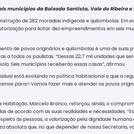
 municípios da Baixada Santista, Vale do Ribeira e 
nstrução de 282 moradias indígenas e quilombolas. Em ev
autorização para licitar dez empreendimentos em seis mun
mento de povos originários e quilombolas é uma de suas 
s a todos os paulistas. “Dessas 22,7 mil unidades que ser
ola. Seis municípios receberão essas casas”, afirmou.
dual está evoluindo na política habitacional e que a reg
vamos parar! Vamos fazer mais e atender os povos orig
 Habitação, Marcelo Branco, reforçou, ainda, o compro
as de acordo com as suas realidades e necessidades. “Es
peito às pessoas, a valorização pela dignidade humana 
za absoluta que, no que depender de nossa Secretaria,