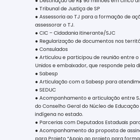
● Destinação de R$ 96 milhões em cinco ano
● Tribunal de Justiça de SP
● Assessoria ao TJ para a formação de aç
assessorar o TJ.
● CIC – Cidadania itinerante/SJC
● Regularização de documentos nos territó
● Consulados
● Articulou e participou de reunião entre
Unidos e embaixador, que responde pela di
● Sabesp
● Articulação com a Sabesp para atendime
● SEDUC
● Acompanhamento e articulação entre SJC 
do Conselho Geral do Núcleo de Educaçã
indígena no estado.
● Parcerias com Deputados Estaduais para
● Acompanhamento da proposta de assinat
para Projeto “Apoio ao projeto para forma