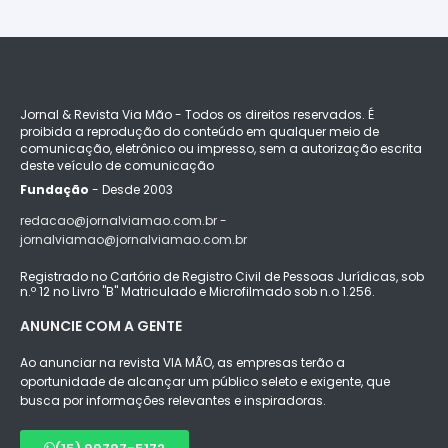
Jornal & Revista Via Mão - Todos os direitos reservados. É
proibida a reprodução do conteúdo em qualquer meio de
comunicação, eletrônico ou impresso, sem a autorização escrita
deste veículo de comunicação
Fundação
- Desde 2003
redacao@jornalviamao.com.br -
jornalviamao@jornalviamao.com.br
Registrado no Cartório de Registro Civil de Pessoas Jurídicas, sob
n.º 12 no Livro "B" Matriculado e Microfilmado sob n.o 1.256.
ANUNCIE COM A GENTE
Ao anunciar na revista VIA MÃO, as empresas terão a
oportunidade de alcançar um público seleto e exigente, que
busca por informações relevantes e inspiradoras.