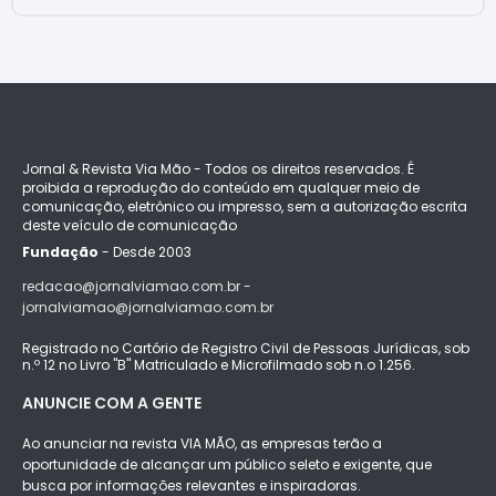
Jornal & Revista Via Mão - Todos os direitos reservados. É
proibida a reprodução do conteúdo em qualquer meio de
comunicação, eletrônico ou impresso, sem a autorização escrita
deste veículo de comunicação
Fundação
- Desde 2003
redacao@jornalviamao.com.br -
jornalviamao@jornalviamao.com.br
Registrado no Cartório de Registro Civil de Pessoas Jurídicas, sob
n.º 12 no Livro "B" Matriculado e Microfilmado sob n.o 1.256.
ANUNCIE COM A GENTE
Ao anunciar na revista VIA MÃO, as empresas terão a
oportunidade de alcançar um público seleto e exigente, que
busca por informações relevantes e inspiradoras.