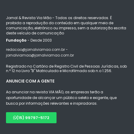
Jornal & Revista Via Mão - Todos os direitos reservados. É
proibida a reprodução do conteúdo em qualquer meio de
comunicação, eletrônico ou impresso, sem a autorização escrita
deste veículo de comunicação
Fundação
- Desde 2003
redacao@jornalviamao.com.br -
jornalviamao@jornalviamao.com.br
Registrado no Cartório de Registro Civil de Pessoas Jurídicas, sob
n.º 12 no Livro "B" Matriculado e Microfilmado sob n.o 1.256.
ANUNCIE COM A GENTE
Ao anunciar na revista VIA MÃO, as empresas terão a
oportunidade de alcançar um público seleto e exigente, que
busca por informações relevantes e inspiradoras.
(15) 99797-5172