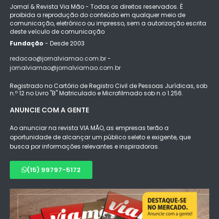
Jornal & Revista Via Mão - Todos os direitos reservados. É
proibida a reprodução do conteúdo em qualquer meio de
comunicação, eletrônico ou impresso, sem a autorização escrita
deste veículo de comunicação
Fundação
- Desde 2003
redacao@jornalviamao.com.br -
jornalviamao@jornalviamao.com.br
Registrado no Cartório de Registro Civil de Pessoas Jurídicas, sob
n.º 12 no Livro "B" Matriculado e Microfilmado sob n.o 1.256.
ANUNCIE COM A GENTE
Ao anunciar na revista VIA MÃO, as empresas terão a
oportunidade de alcançar um público seleto e exigente, que
busca por informações relevantes e inspiradoras.
(15) 99797-5172