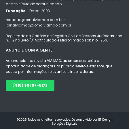
deste veículo de comunicação
Fundação
- Desde 2003
redacao@jornalviamao.com.br -
jornalviamao@jornalviamao.com.br
Registrado no Cartório de Registro Civil de Pessoas Jurídicas, sob
n.º 12 no Livro "B" Matriculado e Microfilmado sob n.o 1.256.
ANUNCIE COM A GENTE
Ao anunciar na revista VIA MÃO, as empresas terão a
oportunidade de alcançar um público seleto e exigente, que
busca por informações relevantes e inspiradoras.
(15) 99797-5172
©2025 Todos os direitos reservados. Desenvolvido por BT Design
Soluções Digitais