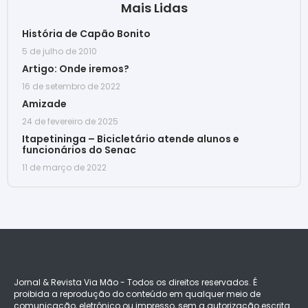
Mais Lidas
História de Capão Bonito
5 de julho de 2010
Artigo: Onde iremos?
16 de setembro de 2022
Amizade
24 de fevereiro de 2025
Itapetininga – Bicicletário atende alunos e
funcionários do Senac
11 de março de 2022
Jornal & Revista Via Mão - Todos os direitos reservados. É
proibida a reprodução do conteúdo em qualquer meio de
comunicação, eletrônico ou impresso, sem a autorização escrita