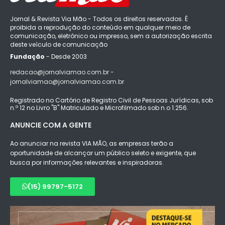
Jornal & Revista Via Mão - Todos os direitos reservados. É
proibida a reprodução do conteúdo em qualquer meio de
comunicação, eletrônico ou impresso, sem a autorização escrita
deste veículo de comunicação
Fundação
- Desde 2003
redacao@jornalviamao.com.br -
jornalviamao@jornalviamao.com.br
Registrado no Cartório de Registro Civil de Pessoas Jurídicas, sob
n.º 12 no Livro "B" Matriculado e Microfilmado sob n.o 1.256.
ANUNCIE COM A GENTE
Ao anunciar na revista VIA MÃO, as empresas terão a
oportunidade de alcançar um público seleto e exigente, que
busca por informações relevantes e inspiradoras.
(15) 99797-5172