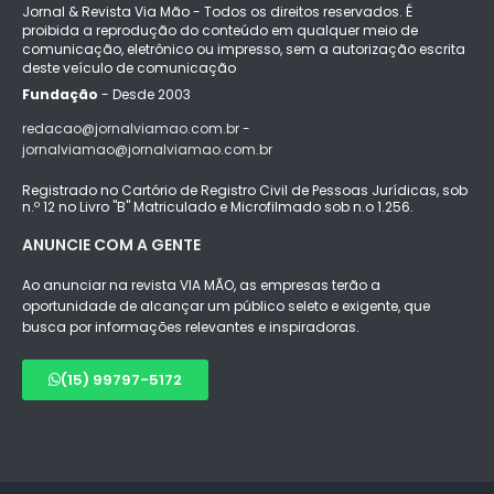
Jornal & Revista Via Mão - Todos os direitos reservados. É
proibida a reprodução do conteúdo em qualquer meio de
comunicação, eletrônico ou impresso, sem a autorização escrita
deste veículo de comunicação
Fundação
- Desde 2003
redacao@jornalviamao.com.br -
jornalviamao@jornalviamao.com.br
Registrado no Cartório de Registro Civil de Pessoas Jurídicas, sob
n.º 12 no Livro "B" Matriculado e Microfilmado sob n.o 1.256.
ANUNCIE COM A GENTE
Ao anunciar na revista VIA MÃO, as empresas terão a
oportunidade de alcançar um público seleto e exigente, que
busca por informações relevantes e inspiradoras.
(15) 99797-5172