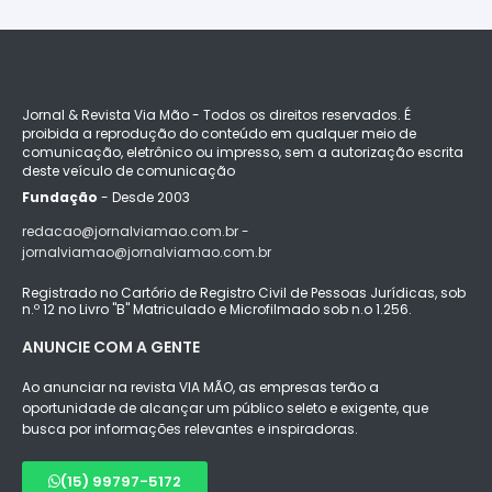
Jornal & Revista Via Mão - Todos os direitos reservados. É
proibida a reprodução do conteúdo em qualquer meio de
comunicação, eletrônico ou impresso, sem a autorização escrita
deste veículo de comunicação
Fundação
- Desde 2003
redacao@jornalviamao.com.br -
jornalviamao@jornalviamao.com.br
Registrado no Cartório de Registro Civil de Pessoas Jurídicas, sob
n.º 12 no Livro "B" Matriculado e Microfilmado sob n.o 1.256.
ANUNCIE COM A GENTE
Ao anunciar na revista VIA MÃO, as empresas terão a
oportunidade de alcançar um público seleto e exigente, que
busca por informações relevantes e inspiradoras.
(15) 99797-5172