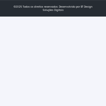
©2025 Todos os direitos reservados. Desenvolvido por BT Design
Soluções Digitais