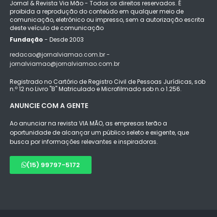
Jornal & Revista Via Mão - Todos os direitos reservados. É
proibida a reprodução do conteúdo em qualquer meio de
comunicação, eletrônico ou impresso, sem a autorização escrita
deste veículo de comunicação
Fundação
- Desde 2003
redacao@jornalviamao.com.br -
jornalviamao@jornalviamao.com.br
Registrado no Cartório de Registro Civil de Pessoas Jurídicas, sob
n.º 12 no Livro "B" Matriculado e Microfilmado sob n.o 1.256.
ANUNCIE COM A GENTE
Ao anunciar na revista VIA MÃO, as empresas terão a
oportunidade de alcançar um público seleto e exigente, que
busca por informações relevantes e inspiradoras.
(15) 99797-5172