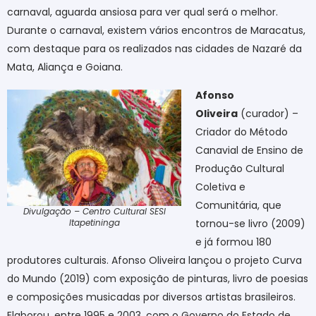
carnaval, aguarda ansiosa para ver qual será o melhor.
Durante o carnaval, existem vários encontros de Maracatus,
com destaque para os realizados nas cidades de Nazaré da
Mata, Aliança e Goiana.
Afonso
Oliveira
(curador) –
Criador do Método
Canavial de Ensino de
Produção Cultural
Coletiva e
Comunitária, que
Divulgação – Centro Cultural SESI
Itapetininga
tornou-se livro (2009)
e já formou 180
produtores culturais. Afonso Oliveira lançou o projeto Curva
do Mundo (2019) com exposição de pinturas, livro de poesias
e composições musicadas por diversos artistas brasileiros.
Elaborou, entre 1995 e 2003, com o Governo do Estado de