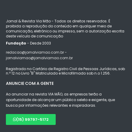
Jornal & Revista Via Mão - Todos os direitos reservados. É
proibida a reprodução do conteúdo em qualquer meio de
comunicação, eletrônico ou impresso, sem a autorização escrita
deste veículo de comunicação
Fundação
- Desde 2003
redacao@jornalviamao.com.br -
jornalviamao@jornalviamao.com.br
Registrado no Cartório de Registro Civil de Pessoas Jurídicas, sob
n.º 12 no Livro "B" Matriculado e Microfilmado sob n.o 1.256.
ANUNCIE COM A GENTE
Ao anunciar na revista VIA MÃO, as empresas terão a
oportunidade de alcançar um público seleto e exigente, que
busca por informações relevantes e inspiradoras.
(15) 99797-5172