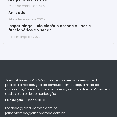
16 de setembro de 2022
Amizade
24 de fevereiro de 2025
Itapetininga – Bicicletário atende alunos e
funcionários do Senac
11 de março de 2022
Jornal & Revista Via Mão - Todos os direitos reservados. É
proibida a reprodução do conteúdo em qualquer meio de
comunicação, eletrônico ou impresso, sem a autorização escrita
deste veículo de comunicação
Fundação
- Desde 2003
redacao@jornalviamao.com.br -
jornalviamao@jornalviamao.com.br