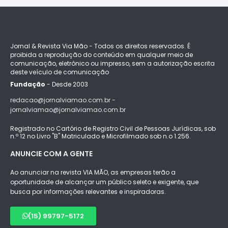
Jornal & Revista Via Mão - Todos os direitos reservados. É
proibida a reprodução do conteúdo em qualquer meio de
comunicação, eletrônico ou impresso, sem a autorização escrita
deste veículo de comunicação
Fundação
- Desde 2003
redacao@jornalviamao.com.br -
jornalviamao@jornalviamao.com.br
Registrado no Cartório de Registro Civil de Pessoas Jurídicas, sob
n.º 12 no Livro "B" Matriculado e Microfilmado sob n.o 1.256.
ANUNCIE COM A GENTE
Ao anunciar na revista VIA MÃO, as empresas terão a
oportunidade de alcançar um público seleto e exigente, que
busca por informações relevantes e inspiradoras.
(15) 99797-5172