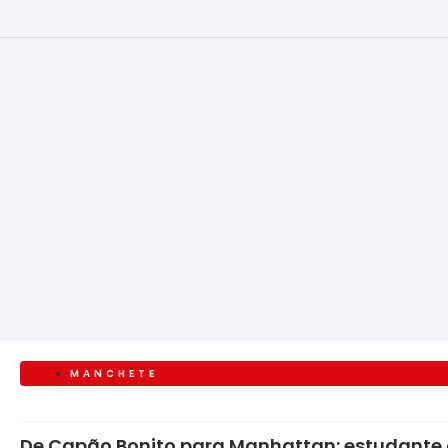
MANCHETE
De Capão Bonito para Manhattan: estudante 