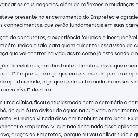
ancar os seus negócios, além de reflexões e mudanças e
 esteve presente no encerramento do Empretec e agradec
s conhecimentos, que serão fundamentais em suas car
ão de condutores, a experiência foi única e inesquecível. 
ambém. Indico e falo para quem quiser ter essa visão de
a que vai ocorrer na vida, assim como já está sendo a m
ção de celulares, saiu bastante otimista e disse que o se
dizado. O Empretec é algo que eu recomendo, para o empr
e oportunidade, algo que realmente muda as nossas vid
novo nível”, declara.
 de uma clínica, ficou entusiasmada com o seminário e 
hê, de que é um divisor de águas na sua vida, e realmente
te. Eu nunca vi nada disso em nenhum outro lugar. Eu a
hecer o Empretec. Vi que não tinha nada disso aplicado
eva, graças ao Empretec, porque eu vou aplicar tudo o qu