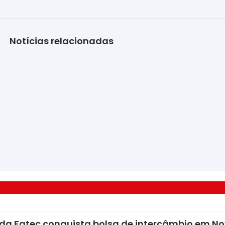
Notícias relacionadas
da Fatec conquista bolsa de intercâmbio em No