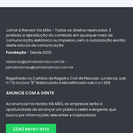
Jornal & Revista Via Mão - Todos os direitos reservados. É
proibida a reprodução do conteúdo em qualquer meio de
comunicação, eletrônico ou impresso, sem a autorização escrita
deste veículo de comunicação
Fundação
- Desde 2003
redacao@jornalviamao.com.br -
jornalviamao@jornalviamao.com.br
Registrado no Cartório de Registro Civil de Pessoas Jurídicas, sob
n.º 12 no Livro "B" Matriculado e Microfilmado sob n.o 1.256.
ANUNCIE COM A GENTE
Ao anunciar na revista VIA MÃO, as empresas terão a
oportunidade de alcançar um público seleto e exigente, que
busca por informações relevantes e inspiradoras.
(15) 99797-5172