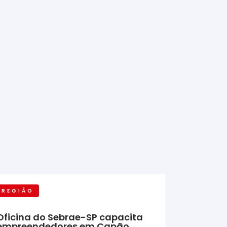
REGIÃO
Oficina do Sebrae-SP capacita
empreendedores em Capão