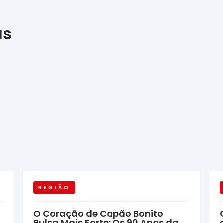
as
REGIÃO
O Coração de Capão Bonito
Pulsa Mais Forte: Os 90 Anos da