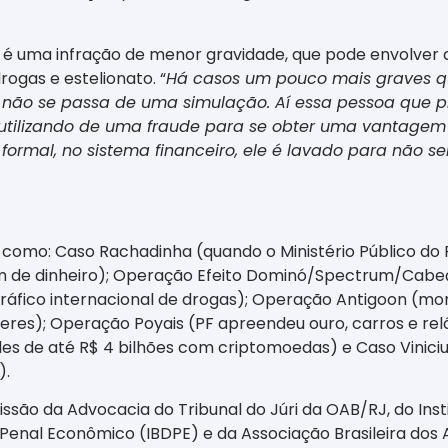
 é uma infração de menor gravidade, que pode envolver
rogas e estelionato. “
Há casos um pouco mais graves que
não se passa de uma simulação. Aí essa pessoa que pr
 utilizando de uma fraude para se obter uma vantagem i
formal, no sistema financeiro, ele é lavado para não se
como: Caso Rachadinha (quando o Ministério Público do 
em de dinheiro); Operação Efeito Dominó/Spectrum/Cabe
 tráfico internacional de drogas); Operação Antigoon (m
es); Operação Poyais (PF apreendeu ouro, carros e relóg
udes de até R$ 4 bilhões com criptomoedas) e Caso Viniciu
).
são da Advocacia do Tribunal do Júri da OAB/RJ, do Instit
ito Penal Econômico (IBDPE) e da Associação Brasileira do