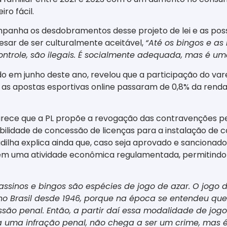
ro fácil.
mpanha os desdobramentos desse projeto de lei e as poss
pesar de ser culturalmente aceitável,
“Até os bingos e as 
ntrole, são ilegais. É socialmente adequada, mas é um
o em junho deste ano, revelou que a participação do vare
s apostas esportivas online passaram de 0,8% da renda f
arece que a PL propõe a revogação das contravenções pe
ibilidade de concessão de licenças para a instalação de 
ha explica ainda que, caso seja aprovado e sancionado pe
 em uma atividade econômica regulamentada, permitindo 
ssinos e bingos são espécies de jogo de azar. O jogo de
o Brasil desde 1946, porque na época se entendeu que
o penal. Então, a partir daí essa modalidade de jogo d
a uma infração penal, não chega a ser um crime, mas 