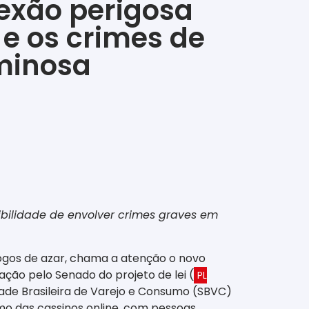
nexão perigosa
e os crimes de
iminosa
ibilidade de envolver crimes graves em
jogos de azar, chama a atenção o novo
ção pelo Senado do projeto de lei (
PL
dade Brasileira de Varejo e Consumo (SBVC)
mo das cassinos online, com pessoas