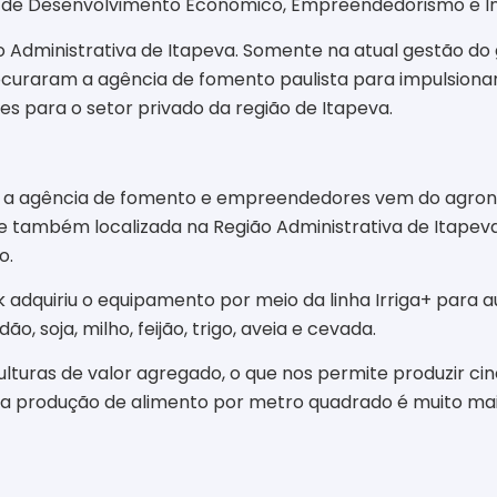
ria de Desenvolvimento Econômico, Empreendedorismo e I
ão Administrativa de Itapeva. Somente na atual gestão do
uraram a agência de fomento paulista para impulsionar 
es para o setor privado da região de Itapeva.
 a agência de fomento e empreendedores vem do agrone
 também localizada na Região Administrativa de Itapeva,
o.
 adquiriu o equipamento por meio da linha Irriga+ para 
ão, soja, milho, feijão, trigo, aveia e cevada.
culturas de valor agregado, o que nos permite produzir ci
 a produção de alimento por metro quadrado é muito maio