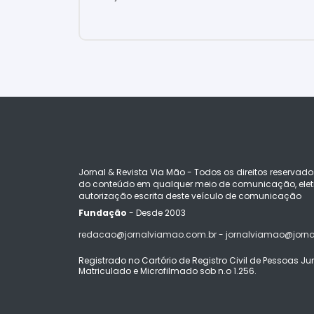
Jornal & Revista Via Mão - Todos os direitos reservado
do conteúdo em qualquer meio de comunicação, eletr
autorização escrita deste veículo de comunicação
Fundação
- Desde 2003
redacao@jornalviamao.com.br - jornalviamao@jorn
Registrado no Cartório de Registro Civil de Pessoas Juríd
Matriculado e Microfilmado sob n.o 1.256.