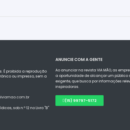
ANUNCIE COM A GENTE
Ao anunciar na revista VIA MÃO, as empre
s. É proibida a reprodução
a oportunidade de alcançar um público s
ônico ou impresso, sem a
exigente, que busca por informações rele
inspiradoras.
alviamao.com.br
(15) 99797-5172
icas, sob n.º 12 no Livro "B"