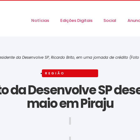
Notícias
Edições Digitais
Social
Anunc
residente da Desenvolve SP, Ricardo Brito, em uma jornada de crédito (Foto
REGIÃO
to da Desenvolve SP des
maio em Piraju
‎ ‎ ‎ ‎ ‎ ‎ ‎ ‎ ‎ ‎ ‎ ‎ ‎ ‎ ‎ ‎ ‎ ‎ ‎ ‎ ‎ ‎ ‎ ‎ ‎ ‎ ‎ ‎ ‎ ‎ ‎