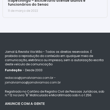
Itapetininga – Bicicletário atende alunos e
funcionários do Senac
11 de março de 2022
Jornal & Revista Via Mão - Todos os direitos reservados. É
proibida a reprodução do conteúdo em qualquer meio de
comunicação, eletrônico ou impresso, sem a autorização escrita
deste veículo de comunicação
Fundação
- Desde 2003
redacao@jornalviamao.com.br -
jornalviamao@jornalviamao.com.br
Registrado no Cartório de Registro Civil de Pessoas Jurídicas, sob
n.º 12 no Livro "B" Matriculado e Microfilmado sob n.o 1.256.
ANUNCIE COM A GENTE