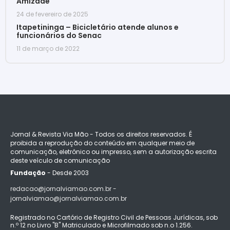
Amizade
24 de fevereiro de 2025
Itapetininga – Bicicletário atende alunos e
funcionários do Senac
11 de março de 2022
Jornal & Revista Via Mão - Todos os direitos reservados. É
proibida a reprodução do conteúdo em qualquer meio de
comunicação, eletrônico ou impresso, sem a autorização escrita
deste veículo de comunicação
Fundação
- Desde 2003
redacao@jornalviamao.com.br -
jornalviamao@jornalviamao.com.br
Registrado no Cartório de Registro Civil de Pessoas Jurídicas, sob
n.º 12 no Livro "B" Matriculado e Microfilmado sob n.o 1.256.