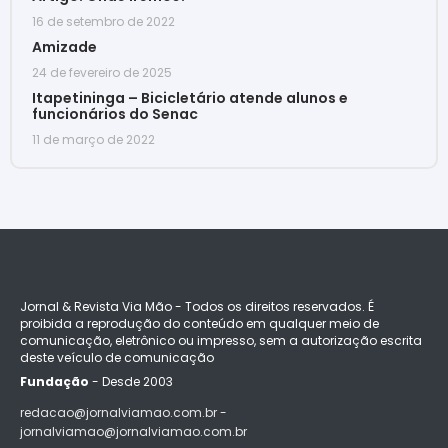
16 de setembro de 2022
Amizade
24 de fevereiro de 2025
Itapetininga – Bicicletário atende alunos e
funcionários do Senac
11 de março de 2022
Jornal & Revista Via Mão - Todos os direitos reservados. É
proibida a reprodução do conteúdo em qualquer meio de
comunicação, eletrônico ou impresso, sem a autorização escrita
deste veículo de comunicação
Fundação
- Desde 2003
redacao@jornalviamao.com.br -
jornalviamao@jornalviamao.com.br