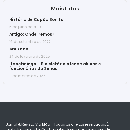
Mais Lidas
História de Capão Bonito
5 de julho de 2010
Artigo: Onde iremos?
16 de setembro de 2022
Amizade
24 de fevereiro de 2025
Itapetininga – Bicicletário atende alunos e
funcionários do Senac
11 de março de 2022
Jornal & Revista Via Mão - Todos os direitos reservados. É
proibida a reprodução do conteúdo em qualquer meio de