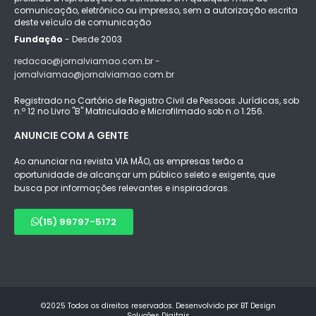
comunicação, eletrônico ou impresso, sem a autorização escrita
deste veículo de comunicação
Fundação
- Desde 2003
redacao@jornalviamao.com.br -
jornalviamao@jornalviamao.com.br
Registrado no Cartório de Registro Civil de Pessoas Jurídicas, sob
n.º 12 no Livro "B" Matriculado e Microfilmado sob n.o 1.256.
ANUNCIE COM A GENTE
Ao anunciar na revista VIA MÃO, as empresas terão a
oportunidade de alcançar um público seleto e exigente, que
busca por informações relevantes e inspiradoras.
(15) 99797-5172
©2025 Todos os direitos reservados. Desenvolvido por BT Design
Soluções Digitais