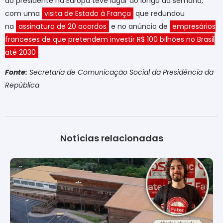
do presidente na Europa teve lugar ao longo da semana,
com uma
visita de Estado à França
que redundou
na
assinatura de 20 acordos
e no anúncio de
empresários
franceses de que pretendem investir R$ 100 bilhões no Brasil
até 2030
.
Fonte:
Secretaria de Comunicação Social da Presidência da
República
Notícias relacionadas