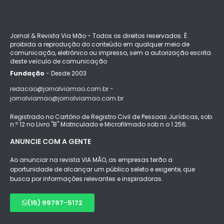
Jornal & Revista Via Mão - Todos os direitos reservados. É
proibida a reprodução do conteúdo em qualquer meio de
comunicação, eletrônico ou impresso, sem a autorização escrita
deste veículo de comunicação
Fundação
- Desde 2003
redacao@jornalviamao.com.br -
jornalviamao@jornalviamao.com.br
Registrado no Cartório de Registro Civil de Pessoas Jurídicas, sob
n.º 12 no Livro "B" Matriculado e Microfilmado sob n.o 1.256.
ANUNCIE COM A GENTE
Ao anunciar na revista VIA MÃO, as empresas terão a
oportunidade de alcançar um público seleto e exigente, que
busca por informações relevantes e inspiradoras.
(15) 99797-5172