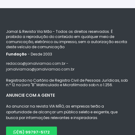
Jornal & Revista Via Mão - Todos os direitos reservados. É
proibida a reprodução do conteúdo em qualquer meio de
comunicação, eletrônico ou impresso, sem a autorização escrita
deste veículo de comunicação
Fundação
- Desde 2003
redacao@jornalviamao.com.br -
jornalviamao@jornalviamao.com.br
Registrado no Cartório de Registro Civil de Pessoas Jurídicas, sob
n.º 12 no Livro "B" Matriculado e Microfilmado sob n.o 1.256.
ANUNCIE COM A GENTE
Ao anunciar na revista VIA MÃO, as empresas terão a
oportunidade de alcançar um público seleto e exigente, que
busca por informações relevantes e inspiradoras.
(15) 99797-5172