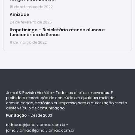
16 de setembro de 2022
Amizade
24 de fevereiro de 2025
Itapetininga – Bicicletário atende alunos e
funcionários do Senac
11 de março de 2022
Jornal & Revista Via Mão - Todos os direitos reservados. É
proibida a reprodução do conteúdo em qualquer meio de
comunicação, eletrônico ou impresso, sem a autorização escrita
deste veículo de comunicação
Fundação
- Desde 2003
redacao@jornalviamao.com.br -
jornalviamao@jornalviamao.com.br