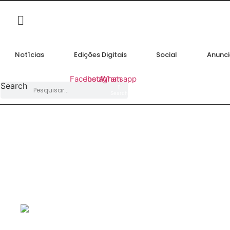
Ir
para
o
conteúdo
Notícias
Edições Digitais
Social
Anunci
Facebook
Instagram
Whatsapp
Search
Search