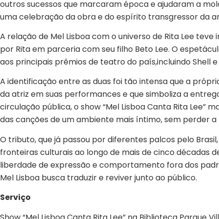
outros sucessos que marcaram época e ajudaram a moldar 
uma celebração da obra e do espírito transgressor da a
A relação de Mel Lisboa com o universo de Rita Lee teve 
por Rita em parceria com seu filho Beto Lee. O espetácu
aos principais prêmios de teatro do país,incluindo Shell
A identificação entre as duas foi tão intensa que a próp
da atriz em suas performances e que simboliza a entre
circulação pública, o show “Mel Lisboa Canta Rita Lee” 
das canções de um ambiente mais íntimo, sem perder a 
O tributo, que já passou por diferentes palcos pelo Brasi
fronteiras culturais ao longo de mais de cinco décadas d
liberdade de expressão e comportamento fora dos padrõe
Mel Lisboa busca traduzir e reviver junto ao público.
Serviço
Show “Mel Lisboa Canta Rita Lee” na Biblioteca Parque Vil