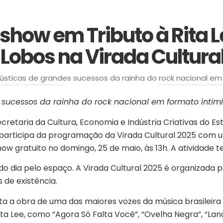
how em Tributo à Rita L
-Lobos na Virada Cultura
sticas de grandes sucessos da rainha do rock nacional em fo
‎ ‎ ‎ ‎ ‎ ‎ ‎ ‎ ‎ ‎ ‎ ‎ ‎ ‎ ‎ ‎ ‎ ‎ ‎ ‎ ‎ ‎ ‎ ‎ ‎ ‎ ‎ ‎ ‎ ‎ ‎
 sucessos da rainha do rock nacional
em formato intimi
cretaria da Cultura, Economia e Indústria Criativas do Es
zer, participa da programação da Virada Cultural 2025 com
w gratuito no domingo, 25 de maio, às 13h. A atividade te
do dia pelo espaço. A Virada Cultural 2025 é organizada p
 de existência.
sita a obra de uma das maiores vozes da música brasileira
ita Lee, como “Agora Só Falta Você”, “Ovelha Negra”, “La