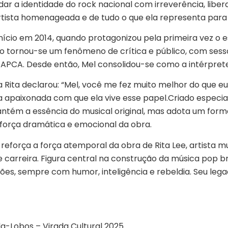
a identidade do rock nacional com irreverência, liberda
rtista homenageada e de tudo o que ela representa para 
início em 2014, quando protagonizou pela primeira vez o e
lo tornou-se um fenômeno de crítica e público, com sessõ
 e APCA. Desde então, Mel consolidou-se como a intérprete
ria Rita declarou: “Mel, você me fez muito melhor do que
ga apaixonada com que ela vive esse papel.Criado espec
mantém a essência do musical original, mas adota um for
força dramática e emocional da obra.
l, reforça a força atemporal da obra de Rita Lee, artista
e carreira. Figura central na construção da música pop br
s, sempre com humor, inteligência e rebeldia. Seu legad
la-Lobos – Virada Cultural 2025