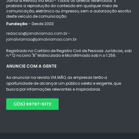
Jornal & Revista Via Mão - Todos os direitos reservados. É
proibida a reprodução do conteúdo em qualquer meio de
comunicação, eletrônico ou impresso, sem a autorização escrita
deste veículo de comunicação
Fundação
- Desde 2003
redacao@jornalviamao.com.br -
jornalviamao@jornalviamao.com.br
Registrado no Cartório de Registro Civil de Pessoas Jurídicas, sob
n.º 12 no Livro "B" Matriculado e Microfilmado sob n.o 1.256.
ANUNCIE COM A GENTE
Ao anunciar na revista VIA MÃO, as empresas terão a
oportunidade de alcançar um público seleto e exigente, que
busca por informações relevantes e inspiradoras.
(15) 99797-5172