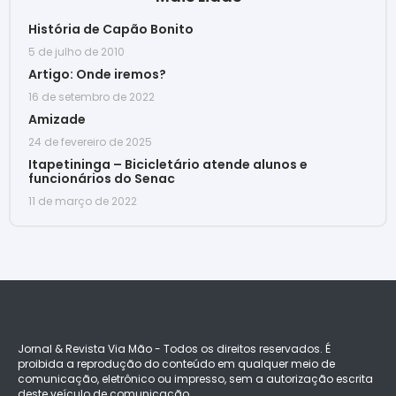
História de Capão Bonito
5 de julho de 2010
Artigo: Onde iremos?
16 de setembro de 2022
Amizade
24 de fevereiro de 2025
Itapetininga – Bicicletário atende alunos e
funcionários do Senac
11 de março de 2022
Jornal & Revista Via Mão - Todos os direitos reservados. É
proibida a reprodução do conteúdo em qualquer meio de
comunicação, eletrônico ou impresso, sem a autorização escrita
deste veículo de comunicação