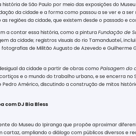
história de São Paulo por meio das exposições do Museu d
fundação da cidade e a forma como passou a se ver e a 
e as regiões da cidade, que existem desde o passado e co
m a contar essa história, como a pintura
Fundação de S
em da cidade; registros visuais do rio Tamanduateí, incl
e fotografias de Militão Augusto de Azevedo e Guilherme 
esigual da cidade a partir de obras como
Paisagem do 
cortiços e o mundo do trabalho urbano, e se encerra no 
e Pedro Américo, discutindo a construção de mitos histór
a com DJ Bia Bless
te do Museu do Ipiranga que propõe aproximar diferent
m cartaz, ampliando o diálogo com públicos diversos e