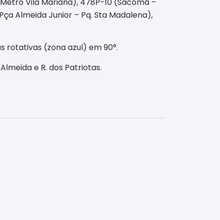
 – Metrô Vila Mariana), 478P-10 (Sacomã –
Pça Almeida Junior – Pq. Sta Madalena),
s rotativas (zona azul) em 90°.
Almeida e R. dos Patriotas
.