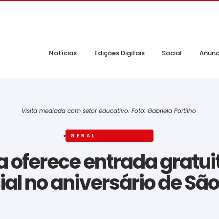
Notícias
Edições Digitais
Social
Anunc
Visita mediada com setor educativo. Foto: Gabriela Portilho
GERAL
a oferece entrada gratu
al no aniversário de Sã
‎ ‎ ‎ ‎ ‎ ‎ ‎ ‎ ‎ ‎ ‎ ‎ ‎ ‎ ‎ ‎ ‎ ‎ ‎ ‎ ‎ ‎ ‎ ‎ ‎ ‎ ‎ ‎ ‎ ‎ ‎