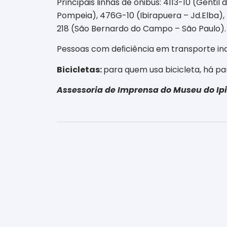
Principais linhas de ônibus: 4113-10 (Gent
Pompeia), 476G-10 (Ibirapuera – Jd.Elba),
218 (São Bernardo do Campo – São Paulo).
Pessoas com deﬁciência em transporte indiv
Bicicletas:
para quem usa bicicleta, há par
Assessoria de Imprensa do Museu do I