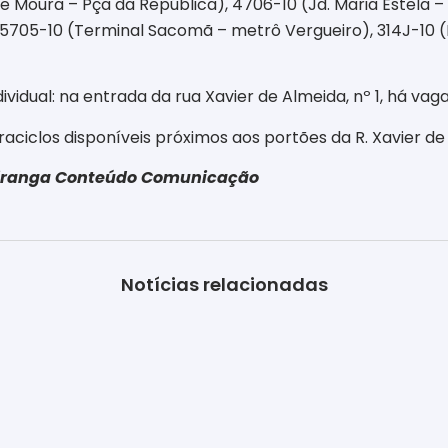
il de Moura – Pça da República), 4706-10 (Jd. Maria Estela
 5705-10 (Terminal Sacomã – metrô Vergueiro), 314J-10 (
idual: na entrada da rua Xavier de Almeida, nº 1, há vaga
aciclos disponíveis próximos aos portões da R. Xavier de 
piranga Conteúdo Comunicação
Notícias relacionadas