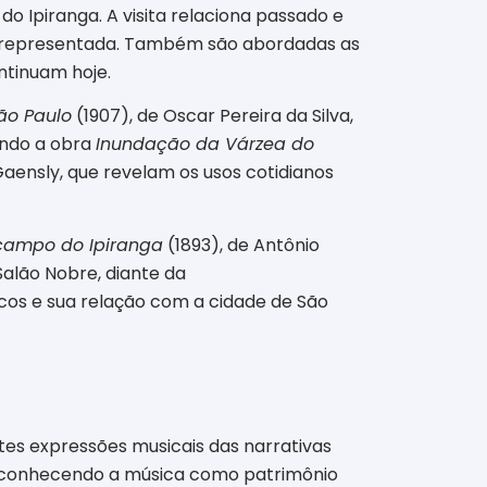
o Ipiranga. A visita relaciona passado e
ser representada. Também são abordadas as
ntinuam hoje.
ão Paulo
(1907), de Oscar Pereira da Silva,
uindo a obra
Inundação da Várzea do
Gaensly, que revelam os usos cotidianos
campo do Ipiranga
(1893), de Antônio
Salão Nobre, diante da
icos e sua relação com a cidade de São
es expressões musicais das narrativas
 reconhecendo a música como patrimônio