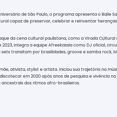
versário de São Paulo, o programa apresenta o Baile Sa
ural capaz de preservar, celebrar e reinventar herança
ue da cena cultural paulistana, como a Virada Cultural de
023, integra a equipe Afreekassia como DJ oficial, circu
us sets transitam por brasilidades, groove e samba rock,
e, ativista, stylist e artista. Iniciou sua trajetória na mú
discotecar em 2020 após anos de pesquisa e vivência na 
 ancestrais dos ritmos afro-brasileiros.