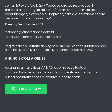
Jornal & Revista Via Mão - Todos os direitos reservados. É
proibida a reprodução do conteúdo em qualquer meio de
comunicação, eletrônico ou impresso, sem a autorização escrita
deste veículo de comunicação
Fundação
- Desde 2003
redacao@jornalviamao.com.br -
jornalviamao@jornalviamao.com.br
Registrado no Cartório de Registro Civil de Pessoas Jurídicas, sob
n.º 12 no Livro "B" Matriculado e Microfilmado sob n.o 1.256.
ANUNCIE COM A GENTE
Ao anunciar na revista VIA MÃO, as empresas terão a
oportunidade de alcançar um público seleto e exigente, que
busca por informações relevantes e inspiradoras.
(15) 99797-5172