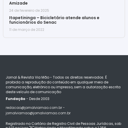
Amizade
24 de fevereiro de 2025
Itapetininga – Bicicletário atende alunos e
funcionários do Senac
11 de março de 2022
Jornal & Revista Via Mão - Todos os direitos reservados. É
proibida a reprodução do conteúdo em qualquer meio de
comunicação, eletrônico ou impresso, sem a autorização escrita
deste veículo de comunicação
Fundação
- Desde 2003
redacao@jornalviamao.com.br -
jornalviamao@jornalviamao.com.br
Registrado no Cartório de Registro Civil de Pessoas Jurídicas, sob
n.º 12 no Livro "B" Matriculado e Microfilmado sob n.o 1.256.