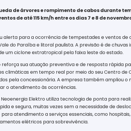
queda de árvores e rompimento de cabos durante temp
ventos de até 115 km/h entre os dias 7 e 8 de novemb
iu alerta para a ocorrência de tempestades e ventos de a
e do Paraíba e litoral paulista. A previsão é de chuvas i
 um ciclone extratropical pela faixa leste do estado.
o reforça sua atuação preventiva e de resposta rápida p
ões climáticas em tempo real por meio do seu Centro de 
ndidos pela concessionária. A empresa também ampliou 
ar o atendimento às ocorrências.
Neoenergia Elektro utiliza tecnologia de ponta para rea
pida e segura, muitas vezes sem a necessidade de deslo
ra atendimento a serviços essenciais, como hospitais, 
amentos elétricos para sobrevivência.