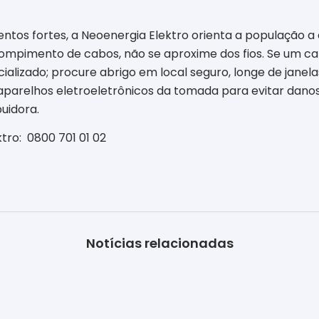
ntos fortes, a Neoenergia Elektro orienta a população a
 rompimento de cabos, não se aproxime dos fios. Se um c
ializado; procure abrigo em local seguro, longe de janel
arelhos eletroeletrônicos da tomada para evitar danos; A
uidora.
tro:
0800 701 01 02
Notícias relacionadas