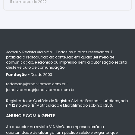
11 de março de 2022
Jornal & Revista Via Mão - Todos os direitos reservados. É
proibida a reprodução do conteúdo em qualquer meio de
comunicação, eletrônico ou impresso, sem a autorização escrita
deste veículo de comunicação
Fundação
- Desde 2003
redacao@jornalviamao.com.br -
jornalviamao@jornalviamao.com.br
Registrado no Cartório de Registro Civil de Pessoas Jurídicas, sob
n.º 12 no Livro "B" Matriculado e Microfilmado sob n.o 1.256.
ANUNCIE COM A GENTE
Ao anunciar na revista VIA MÃO, as empresas terão a
oportunidade de alcançar um público seleto e exigente, que