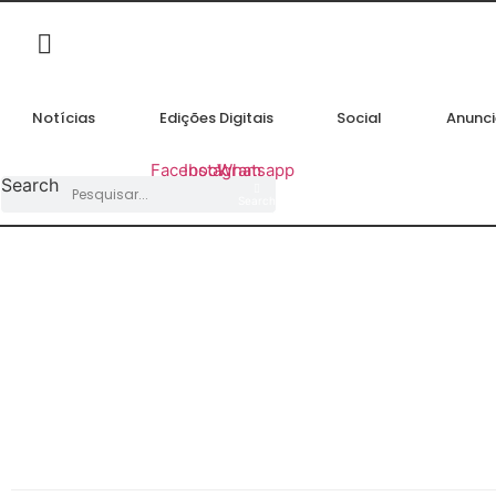
Ir
para
o
conteúdo
Notícias
Edições Digitais
Social
Anunci
Facebook
Instagram
Whatsapp
Search
Search