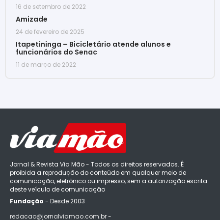
16 de setembro de 2022
Amizade
24 de fevereiro de 2025
Itapetininga – Bicicletário atende alunos e
funcionários do Senac
11 de março de 2022
Jornal & Revista Via Mão - Todos os direitos reservados. É
proibida a reprodução do conteúdo em qualquer meio de
comunicação, eletrônico ou impresso, sem a autorização escrita
deste veículo de comunicação
Fundação
- Desde 2003
redacao@jornalviamao.com.br -