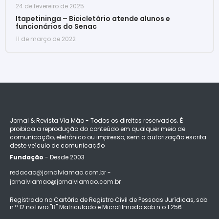
24 de fevereiro de 2025
Itapetininga – Bicicletário atende alunos e
funcionários do Senac
11 de março de 2022
Jornal & Revista Via Mão - Todos os direitos reservados. É
proibida a reprodução do conteúdo em qualquer meio de
comunicação, eletrônico ou impresso, sem a autorização escrita
deste veículo de comunicação
Fundação
- Desde 2003
redacao@jornalviamao.com.br -
jornalviamao@jornalviamao.com.br
Registrado no Cartório de Registro Civil de Pessoas Jurídicas, sob
n.º 12 no Livro "B" Matriculado e Microfilmado sob n.o 1.256.