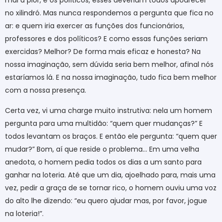
mal a pior, e os políticos, esses deveriam todos apodrecer
no xilindró. Mas nunca respondemos a pergunta que fica no
ar: e quem iria exercer as funções dos funcionários,
professores e dos políticos? E como essas funções seriam
exercidas? Melhor? De forma mais eficaz e honesta? Na
nossa imaginação, sem dúvida seria bem melhor, afinal nós
estaríamos lá. E na nossa imaginação, tudo fica bem melhor
com a nossa presença.
Certa vez, vi uma charge muito instrutiva: nela um homem
pergunta para uma multidão: “quem quer mudanças?” E
todos levantam os braços. E então ele pergunta: “quem quer
mudar?” Bom, aí que reside o problema… Em uma velha
anedota, o homem pedia todos os dias a um santo para
ganhar na loteria. Até que um dia, ajoelhado para, mais uma
vez, pedir a graça de se tornar rico, o homem ouviu uma voz
do alto lhe dizendo: “eu quero ajudar mas, por favor, jogue
na loteria!”.