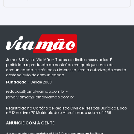
Jornal & Revista Via Mão - Todos os direitos reservados. É
proibida a reprodução do conteúdo em qualquer meio de
comunicação, eletrônico ou impresso, sem a autorização escrita
deste veículo de comunicação
Fundação
- Desde 2003
redacao@jornalviamao.com.br -
jornalviamao@jornalviamao.com.br
Registrado no Cartório de Registro Civil de Pessoas Jurídicas, sob
n.º 12 no Livro "B" Matriculado e Microfilmado sob n.o 1.256.
ANUNCIE COM A GENTE
Ao anunciar na revista VIA MÃO, as empresas terão a