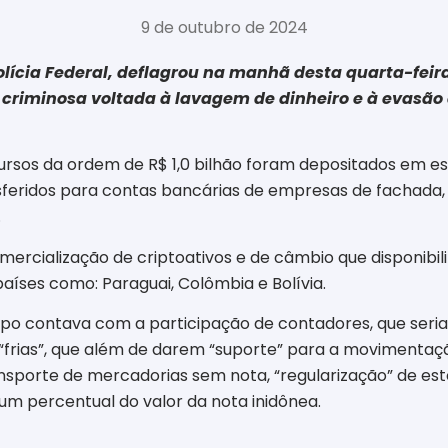
9 de outubro de 2024
olícia Federal, deflagrou na manhã desta quarta-feir
criminosa voltada à lavagem de dinheiro e à evasão 
ursos da ordem de R$ 1,0 bilhão foram depositados em es
sferidos para contas bancárias de empresas de fachada,
.
rcialização de criptoativos e de câmbio que disponibil
países como: Paraguai, Colômbia e Bolívia.
rupo contava com a participação de contadores, que seri
“frias”, que além de darem “suporte” para a movimentaç
ansporte de mercadorias sem nota, “regularização” de e
 percentual do valor da nota inidônea.