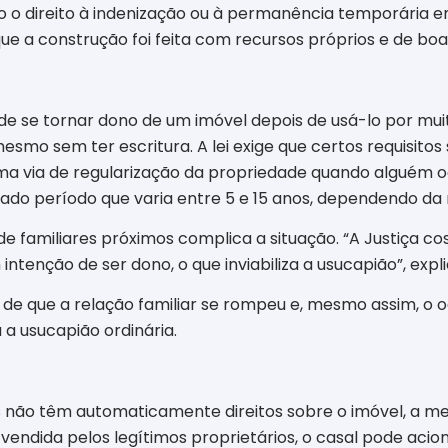
do o direito à indenização ou à permanência temporária
ue a construção foi feita com recursos próprios e de boa
l de se tornar dono de um imóvel depois de usá-lo por mui
mesmo sem ter escritura. A lei exige que certos requisi
uma via de regularização da propriedade quando alguém
do período que varia entre 5 e 15 anos, dependendo da
 de familiares próximos complica a situação. “A Justiça 
tenção de ser dono, o que inviabiliza a usucapião”, expl
a de que a relação familiar se rompeu e, mesmo assim, 
a usucapião ordinária.
os não têm automaticamente direitos sobre o imóvel, a m
vendida pelos legítimos proprietários, o casal pode acion