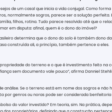
jos de um casal que inicia a vida conjugal. Como forma f
iros, normalmente sogros, parece ser a solução perfeit
 família, filhos, rotina. Tudo parece resolvido até que o 
rmar em disputa: afinal, quem é o dono do imóvel?
brasileiro determina que o dono do solo é também dono da
asa construída ali, a princípio, também pertence a eles.
propriedade do terreno e o que é investimento feito na 
confiança sem documento vale pouco”, afirma Danniel Steh
 de análise. Se o terreno está em nome dos sogros e não 
ita por genros ou noras pode ser considerada benfeitoria
mbolso do valor investido? Em teoria, sim. Na prática, dep
 dos proprietários, definindo que a construção pertence 