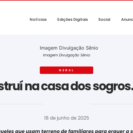
Notícias
Edições Digitais
Social
Anunc
Imagem Divulgação Sênio
GERAL
truí na casa dos sogros
‎ ‎ ‎ ‎ ‎ ‎ ‎ ‎ ‎ ‎ ‎ ‎ ‎ ‎ ‎ ‎ ‎ ‎ ‎ ‎ ‎ ‎ ‎ ‎ ‎ ‎ ‎ ‎ ‎ ‎ ‎
18 de junho de 2025
aqueles que usam terreno de familiares para erguer a