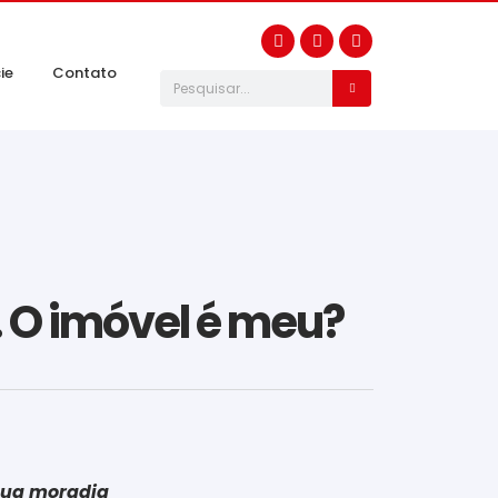
ie
Contato
. O imóvel é meu?
 sua moradia