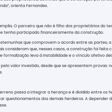
nda”, orienta Fernandes.
mplia. O parceiro que não é filho dos proprietários do t
ue tenha participado financeiramente da construção.
estemunhas que comprovem o acordo entre as partes, a 
unais consideram que, nesses casos, a construção foi fei
 formalização leva à instabilidade e o vínculo afetivo dei
 pelo valor investido, desde que se apresentem provas: no
s.
erreno passa a integrar a herança e é dividido entre os h
r questionamentos dos demais herdeiros. A depender do co
sse.