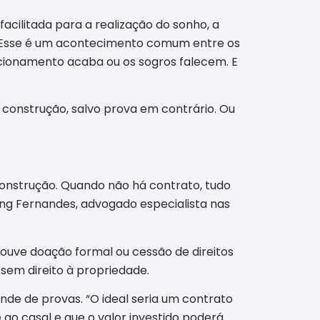
acilitada para a realização do sonho, a
a. Esse é um acontecimento comum entre os
relacionamento acaba ou os sogros falecem. E
 construção, salvo prova em contrário. Ou
construção. Quando não há contrato, tudo
ling Fernandes, advogado especialista nas
houve doação formal ou cessão de direitos
 sem direito à propriedade.
ende de provas. “O ideal seria um contrato
ao casal e que o valor investido poderá