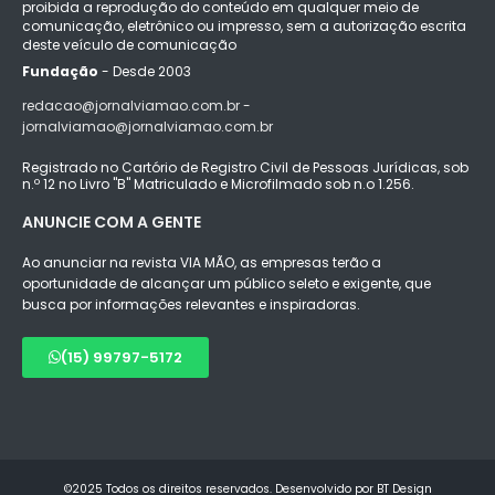
proibida a reprodução do conteúdo em qualquer meio de
comunicação, eletrônico ou impresso, sem a autorização escrita
deste veículo de comunicação
Fundação
- Desde 2003
redacao@jornalviamao.com.br -
jornalviamao@jornalviamao.com.br
Registrado no Cartório de Registro Civil de Pessoas Jurídicas, sob
n.º 12 no Livro "B" Matriculado e Microfilmado sob n.o 1.256.
ANUNCIE COM A GENTE
Ao anunciar na revista VIA MÃO, as empresas terão a
oportunidade de alcançar um público seleto e exigente, que
busca por informações relevantes e inspiradoras.
(15) 99797-5172
©2025 Todos os direitos reservados. Desenvolvido por BT Design