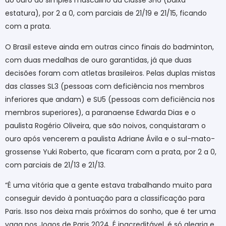
do ouro do simples masculino da classe SH6 (baixa
estatura), por 2 a 0, com parciais de 21/19 e 21/15, ficando
com a prata.
O Brasil esteve ainda em outras cinco finais do badminton,
com duas medalhas de ouro garantidas, já que duas
decisões foram com atletas brasileiros. Pelas duplas mistas
das classes SL3 (pessoas com deficiência nos membros
inferiores que andam) e SU5 (pessoas com deficiência nos
membros superiores), a paranaense Edwarda Dias e o
paulista Rogério Oliveira, que são noivos, conquistaram o
ouro após vencerem a paulista Adriane Ávila e o sul-mato-
grossense Yuki Roberto, que ficaram com a prata, por 2 a 0,
com parciais de 21/13 e 21/13.
“É uma vitória que a gente estava trabalhando muito para
conseguir devido à pontuação para a classificação para
Paris. Isso nos deixa mais próximos do sonho, que é ter uma
vaga nos Jogos de Paris 2024. É inacreditável, é só alegria e