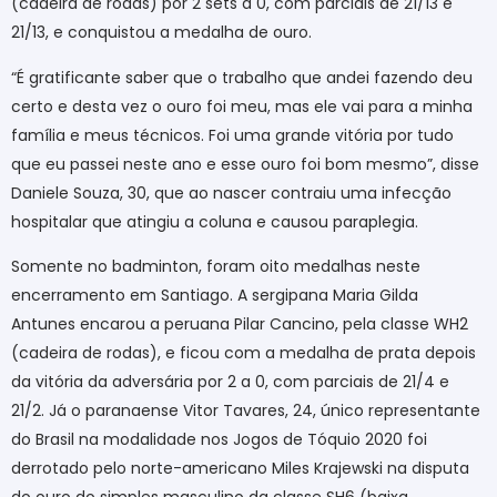
(cadeira de rodas) por 2 sets a 0, com parciais de 21/13 e
21/13, e conquistou a medalha de ouro.
“É gratificante saber que o trabalho que andei fazendo deu
certo e desta vez o ouro foi meu, mas ele vai para a minha
família e meus técnicos. Foi uma grande vitória por tudo
que eu passei neste ano e esse ouro foi bom mesmo”, disse
Daniele Souza, 30, que ao nascer contraiu uma infecção
hospitalar que atingiu a coluna e causou paraplegia.
Somente no badminton, foram oito medalhas neste
encerramento em Santiago. A sergipana Maria Gilda
Antunes encarou a peruana Pilar Cancino, pela classe WH2
(cadeira de rodas), e ficou com a medalha de prata depois
da vitória da adversária por 2 a 0, com parciais de 21/4 e
21/2. Já o paranaense Vitor Tavares, 24, único representante
do Brasil na modalidade nos Jogos de Tóquio 2020 foi
derrotado pelo norte-americano Miles Krajewski na disputa