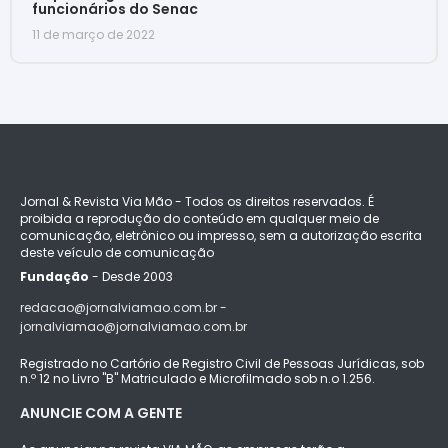
funcionários do Senac
11 de março de 2022
Jornal & Revista Via Mão - Todos os direitos reservados. É
proibida a reprodução do conteúdo em qualquer meio de
comunicação, eletrônico ou impresso, sem a autorização escrita
deste veículo de comunicação
Fundação
- Desde 2003
redacao@jornalviamao.com.br -
jornalviamao@jornalviamao.com.br
Registrado no Cartório de Registro Civil de Pessoas Jurídicas, sob
n.º 12 no Livro "B" Matriculado e Microfilmado sob n.o 1.256.
ANUNCIE COM A GENTE