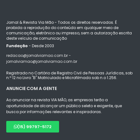
Jornal & Revista Via Mão - Todos os direitos reservados. É
proibida a reprodução do conteúdo em qualquer meio de
comunicação, eletrônico ou impresso, sem a autorização escrita
deste veículo de comunicação
Fundação
- Desde 2003
redacao@jornalviamao.com.br -
jornalviamao@jornalviamao.com.br
Registrado no Cartório de Registro Civil de Pessoas Jurídicas, sob
n.º 12 no Livro "B" Matriculado e Microfilmado sob n.o 1.256.
ANUNCIE COM A GENTE
Ao anunciar na revista VIA MÃO, as empresas terão a
oportunidade de alcançar um público seleto e exigente, que
busca por informações relevantes e inspiradoras.
(15) 99797-5172