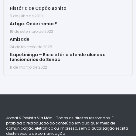
História de Capão Bonito
5 de julho de 2010
Artigo: Onde iremos?
16 de setembro de 2022
Amizade
24 de fevereiro de 2025
Itapetininga – Bicicletário atende alunos e
funcionários do Senac
11 de março de 2022
Jornal & Revista Via Mão - Todos os direitos reservados. É
proibida a reprodução do conteúdo em qualquer meio de
comunicação, eletrônico ou impresso, sem a autorização escrita
deste veículo de comunicação