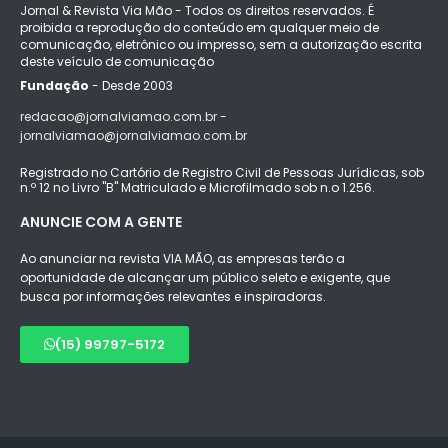
Jornal & Revista Via Mão - Todos os direitos reservados. É
proibida a reprodução do conteúdo em qualquer meio de
comunicação, eletrônico ou impresso, sem a autorização escrita
deste veículo de comunicação
Fundação
- Desde 2003
redacao@jornalviamao.com.br -
jornalviamao@jornalviamao.com.br
Registrado no Cartório de Registro Civil de Pessoas Jurídicas, sob
n.º 12 no Livro "B" Matriculado e Microfilmado sob n.o 1.256.
ANUNCIE COM A GENTE
Ao anunciar na revista VIA MÃO, as empresas terão a
oportunidade de alcançar um público seleto e exigente, que
busca por informações relevantes e inspiradoras.
(15) 99797-5172