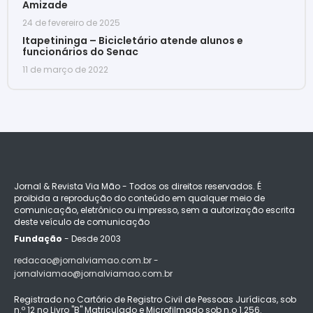
Amizade
24 de fevereiro de 2025
Itapetininga – Bicicletário atende alunos e
funcionários do Senac
11 de março de 2022
Jornal & Revista Via Mão - Todos os direitos reservados. É
proibida a reprodução do conteúdo em qualquer meio de
comunicação, eletrônico ou impresso, sem a autorização escrita
deste veículo de comunicação
Fundação
- Desde 2003
redacao@jornalviamao.com.br -
jornalviamao@jornalviamao.com.br
Registrado no Cartório de Registro Civil de Pessoas Jurídicas, sob
n.º 12 no Livro "B" Matriculado e Microfilmado sob n.o 1.256.