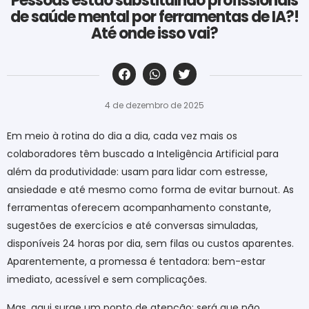
Pessoas estão substituindo profissionais
de saúde mental por ferramentas de IA?!
Até onde isso vai?
‎ ‎ ‎ ‎ ‎ ‎ ‎ ‎ ‎ ‎ ‎ ‎ ‎ ‎ ‎ ‎ ‎ ‎ ‎ ‎ ‎ ‎ ‎ ‎ ‎ ‎ ‎ ‎ ‎ ‎ ‎
4 de dezembro de 2025
Em meio à rotina do dia a dia, cada vez mais os
colaboradores têm buscado a Inteligência Artificial para
além da produtividade: usam para lidar com estresse,
ansiedade e até mesmo como forma de evitar burnout. As
ferramentas oferecem acompanhamento constante,
sugestões de exercícios e até conversas simuladas,
disponíveis 24 horas por dia, sem filas ou custos aparentes.
Aparentemente, a promessa é tentadora: bem-estar
imediato, acessível e sem complicações.
Mas, aqui surge um ponto de atenção: será que não