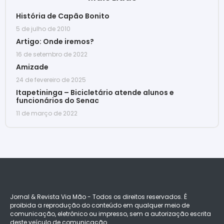
História de Capão Bonito
5 de julho de 2010
Artigo: Onde iremos?
16 de setembro de 2022
Amizade
24 de fevereiro de 2025
Itapetininga – Bicicletário atende alunos e
funcionários do Senac
11 de março de 2022
Jornal & Revista Via Mão - Todos os direitos reservados. É
proibida a reprodução do conteúdo em qualquer meio de
comunicação, eletrônico ou impresso, sem a autorização escrita
deste veículo de comunicação