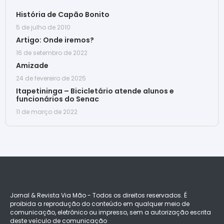
História de Capão Bonito
5 de julho de 2010
Artigo: Onde iremos?
16 de setembro de 2022
Amizade
24 de fevereiro de 2025
Itapetininga – Bicicletário atende alunos e
funcionários do Senac
11 de março de 2022
Jornal & Revista Via Mão - Todos os direitos reservados. É
proibida a reprodução do conteúdo em qualquer meio de
comunicação, eletrônico ou impresso, sem a autorização escrita
deste veículo de comunicação