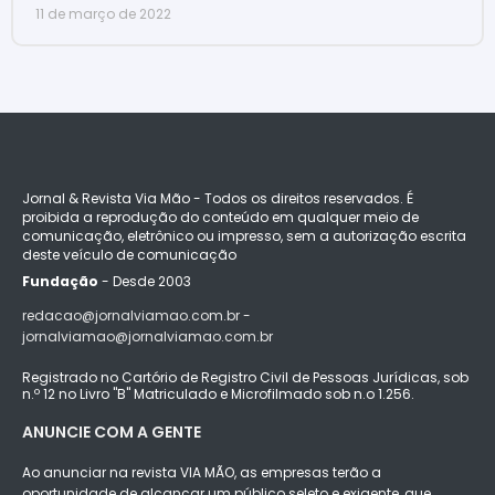
11 de março de 2022
Jornal & Revista Via Mão - Todos os direitos reservados. É
proibida a reprodução do conteúdo em qualquer meio de
comunicação, eletrônico ou impresso, sem a autorização escrita
deste veículo de comunicação
Fundação
- Desde 2003
redacao@jornalviamao.com.br -
jornalviamao@jornalviamao.com.br
Registrado no Cartório de Registro Civil de Pessoas Jurídicas, sob
n.º 12 no Livro "B" Matriculado e Microfilmado sob n.o 1.256.
ANUNCIE COM A GENTE
Ao anunciar na revista VIA MÃO, as empresas terão a
oportunidade de alcançar um público seleto e exigente, que