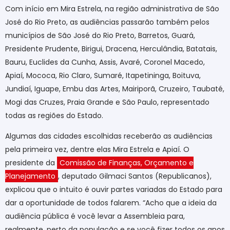
Com início em Mira Estrela, na região administrativa de São
José do Rio Preto, as audiências passarão também pelos
municípios de São José do Rio Preto, Barretos, Guará,
Presidente Prudente, Birigui, Dracena, Herculândia, Batatais,
Bauru, Euclides da Cunha, Assis, Avaré, Coronel Macedo,
Apiaí, Mococa, Rio Claro, Sumaré, Itapetininga, Boituva,
Jundiaí, Iguape, Embu das Artes, Mairiporã, Cruzeiro, Taubaté,
Mogi das Cruzes, Praia Grande e São Paulo, representado
todas as regiões do Estado.
Algumas das cidades escolhidas receberão as audiências
pela primeira vez, dentre elas Mira Estrela e Apiaí. O
presidente da
Comissão de Finanças, Orçamento e
Planejamento
, deputado Gilmaci Santos (Republicanos),
explicou que o intuito é ouvir partes variadas do Estado para
dar a oportunidade de todos falarem. “Acho que a ideia da
audiência pública é você levar a Assembleia para,
realmente, perto da população e se você fizer todos os anos